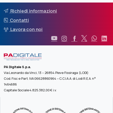
Richiedi informazioni
Contatti
Lavora con noi
PA Digitale S.p.a.
Via Leonardo da Vinci, 13 – 26854 Pieve Fissiraga (LODI)
Cod. Fisc e Part. IVA 06628860964 – C.C.I.A.A. di Lodi R.E.A. n°
1464686
Capitale Sociale 4.825.382,00 € i.v.