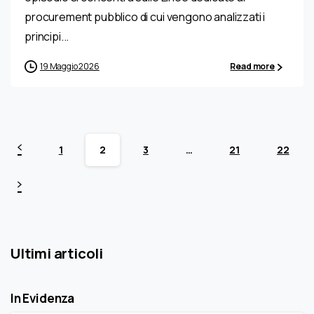
procurement pubblico di cui vengono analizzati i
principi...
19 Maggio 2026
Read more
1
2
3
…
21
22
Ultimi articoli
In Evidenza