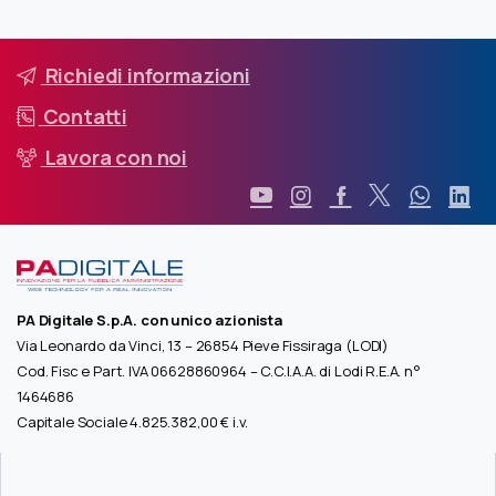
Richiedi informazioni
Contatti
Lavora con noi
PA Digitale S.p.A. con unico azionista
Via Leonardo da Vinci, 13 – 26854 Pieve Fissiraga (LODI)
Cod. Fisc e Part. IVA 06628860964 – C.C.I.A.A. di Lodi R.E.A. n°
1464686
Capitale Sociale 4.825.382,00 € i.v.