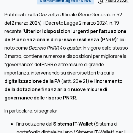
7 Marzo 2024
Normalmente Digitale - NEWS
Pubblicato sulla Gazzetta Ufficiale (Serie Generale n.52
del 2 marzo 2024) il Decreto Legge 2 marzo 2024, n. 19
recante “
Ulteriori disposizioni urgenti per l’attuazione
del Piano nazionale di ripresa e resilienza (PNRR)
” più
noto come
Decreto PNRR 4
o
quater
. In vigore dallo stesso
2 marzo, contiene numerose disposizioni per migliorare la
“governance” del PNRR e altre misure di grande
importanza, intervenendo su diversi settori tra cui la
digitalizzazione della PA
(artt. 20 e 21) e l’
incremento
della dotazione finanziaria
e
nuove misure di
governance delle risorse PNRR
.
In particolare, si segnala:
l’introduzione del
Sistema IT-Wallet
(Sistema di
portafoglio digitale italiano / Sistema IT-Wallet) per il