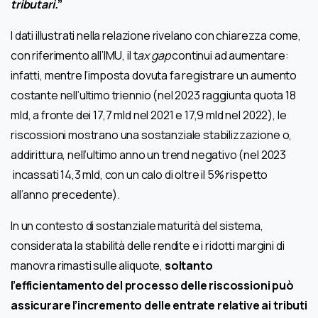
tributari.
”
I dati illustrati nella relazione rivelano con chiarezza come,
con riferimento all’IMU, il t
ax gap
continui ad aumentare:
infatti, mentre l’imposta dovuta fa registrare un aumento
costante nell’ultimo triennio (nel 2023 raggiunta quota 18
mld, a fronte dei 17,7 mld nel 2021 e 17,9 mld nel 2022), le
riscossioni mostrano una sostanziale stabilizzazione o,
addirittura, nell’ultimo anno un trend negativo (nel 2023
incassati 14,3 mld, con un calo di oltre il 5% rispetto
all’anno precedente).
In un contesto di sostanziale maturità del sistema,
considerata la stabilità delle rendite e i ridotti margini di
manovra rimasti sulle aliquote,
soltanto
l’efficientamento del processo delle riscossioni può
assicurare l’incremento delle entrate relative ai tributi