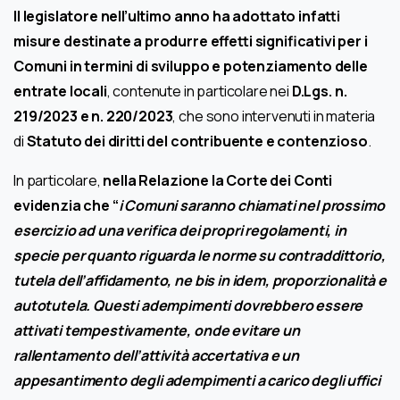
Il legislatore nell’ultimo anno ha adottato infatti
misure destinate a produrre effetti significativi per i
Comuni in termini di sviluppo e potenziamento delle
entrate locali
, contenute in particolare nei
D.Lgs. n.
219/2023 e n. 220/2023
, che sono intervenuti in materia
di
Statuto dei diritti del contribuente e contenzioso
.
In particolare,
nella Relazione
la Corte dei Conti
evidenzia che “
i Comuni saranno chiamati nel prossimo
esercizio ad una verifica dei propri regolamenti, in
specie per quanto riguarda le norme su contraddittorio,
tutela dell’affidamento, ne bis in idem, proporzionalità e
autotutela. Questi adempimenti dovrebbero essere
attivati tempestivamente, onde evitare un
rallentamento dell’attività accertativa e un
appesantimento degli adempimenti a carico degli uffici