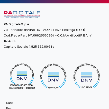
PA Digitale S.p.a.
Via Leonardo da Vinci, 13 – 26854 Pieve Fissiraga (LODI)
Cod. Fisc e Part. IVA 06628860964 – C.C.I.A.A. di Lodi R.E.A. n°
1464686
Capitale Sociale 4.825.382,00 € i.v.
Durc
Pec