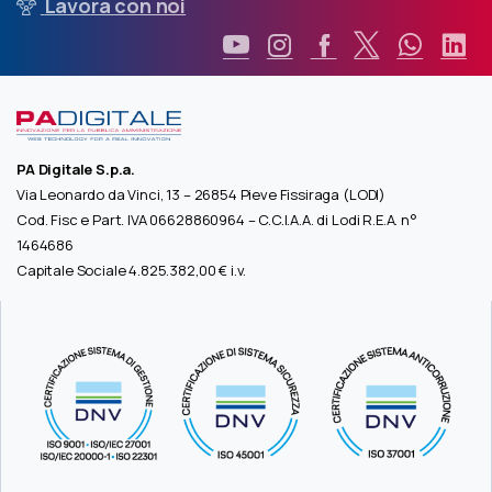
Lavora con noi
PA Digitale S.p.a.
Via Leonardo da Vinci, 13 – 26854 Pieve Fissiraga (LODI)
Cod. Fisc e Part. IVA 06628860964 – C.C.I.A.A. di Lodi R.E.A. n°
1464686
Capitale Sociale 4.825.382,00 € i.v.